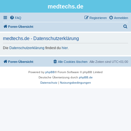
medtechs.de
FAQ
Registrieren
Anmelden
S
Foren-Übersicht
u
medtechs.de - Datenschutzerklärung
c
h
Die
Datenschutzerklärung
findest du
hier
.
e
Foren-Übersicht
Alle Cookies löschen
Alle Zeiten sind
UTC+01:00
Powered by
phpBB
® Forum Software © phpBB Limited
Deutsche Übersetzung durch
phpBB.de
Datenschutz
|
Nutzungsbedingungen