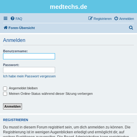
medtechs.de
FAQ
Registrieren
Anmelden
S
Foren-Übersicht
u
Anmelden
c
h
Benutzername:
e
Passwort:
Ich habe mein Passwort vergessen
Angemeldet bleiben
Meinen Online-Status während dieser Sitzung verbergen
REGISTRIEREN
Du musst in diesem Forum registriert sein, um dich anmelden zu können. Die
Registrierung ist in wenigen Augenblicken erledigt und ermöglicht dir, auf
weitere Funktionen zuzugreifen. Die Board-Administration kann registrierten