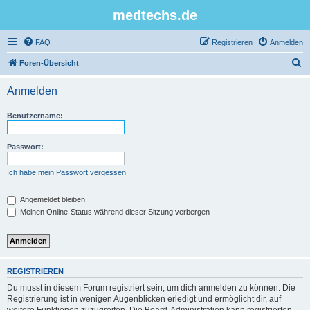
medtechs.de
FAQ
Registrieren
Anmelden
S
Foren-Übersicht
u
Anmelden
c
h
Benutzername:
e
Passwort:
Ich habe mein Passwort vergessen
Angemeldet bleiben
Meinen Online-Status während dieser Sitzung verbergen
REGISTRIEREN
Du musst in diesem Forum registriert sein, um dich anmelden zu können. Die
Registrierung ist in wenigen Augenblicken erledigt und ermöglicht dir, auf
weitere Funktionen zuzugreifen. Die Board-Administration kann registrierten