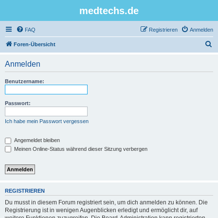
medtechs.de
FAQ
Registrieren
Anmelden
S
Foren-Übersicht
u
Anmelden
c
h
Benutzername:
e
Passwort:
Ich habe mein Passwort vergessen
Angemeldet bleiben
Meinen Online-Status während dieser Sitzung verbergen
REGISTRIEREN
Du musst in diesem Forum registriert sein, um dich anmelden zu können. Die
Registrierung ist in wenigen Augenblicken erledigt und ermöglicht dir, auf
weitere Funktionen zuzugreifen. Die Board-Administration kann registrierten