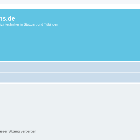
hs.de
zintechniker in Stuttgart und Tübingen
ieser Sitzung verbergen