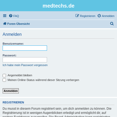
medtechs.de
FAQ
Registrieren
Anmelden
S
Foren-Übersicht
u
Anmelden
c
h
Benutzername:
e
Passwort:
Ich habe mein Passwort vergessen
Angemeldet bleiben
Meinen Online-Status während dieser Sitzung verbergen
REGISTRIEREN
Du musst in diesem Forum registriert sein, um dich anmelden zu können. Die
Registrierung ist in wenigen Augenblicken erledigt und ermöglicht dir, auf
weitere Funktionen zuzugreifen. Die Board-Administration kann registrierten