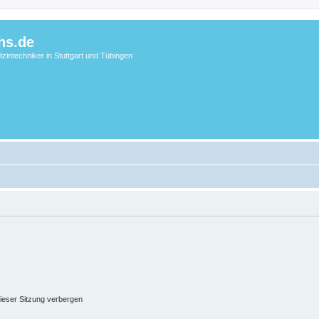
hs.de
zintechniker in Stuttgart und Tübingen
ieser Sitzung verbergen