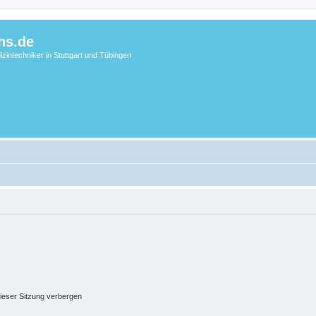
hs.de
zintechniker in Stuttgart und Tübingen
ieser Sitzung verbergen