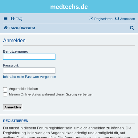
medtechs.de
FAQ
Registrieren
Anmelden
S
Foren-Übersicht
u
Anmelden
c
h
Benutzername:
e
Passwort:
Ich habe mein Passwort vergessen
Angemeldet bleiben
Meinen Online-Status während dieser Sitzung verbergen
REGISTRIEREN
Du musst in diesem Forum registriert sein, um dich anmelden zu können. Die
Registrierung ist in wenigen Augenblicken erledigt und ermöglicht dir, auf
weitere Funktionen zuzugreifen. Die Board-Administration kann registrierten