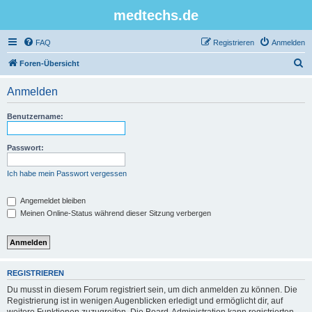
medtechs.de
FAQ
Registrieren
Anmelden
S
Foren-Übersicht
u
Anmelden
c
h
Benutzername:
e
Passwort:
Ich habe mein Passwort vergessen
Angemeldet bleiben
Meinen Online-Status während dieser Sitzung verbergen
REGISTRIEREN
Du musst in diesem Forum registriert sein, um dich anmelden zu können. Die
Registrierung ist in wenigen Augenblicken erledigt und ermöglicht dir, auf
weitere Funktionen zuzugreifen. Die Board-Administration kann registrierten