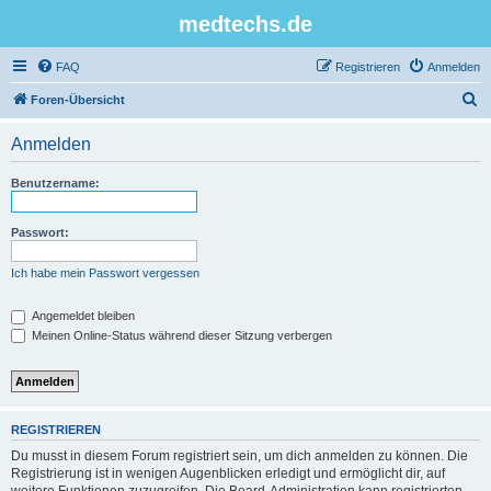
medtechs.de
FAQ
Registrieren
Anmelden
S
Foren-Übersicht
u
Anmelden
c
h
Benutzername:
e
Passwort:
Ich habe mein Passwort vergessen
Angemeldet bleiben
Meinen Online-Status während dieser Sitzung verbergen
REGISTRIEREN
Du musst in diesem Forum registriert sein, um dich anmelden zu können. Die
Registrierung ist in wenigen Augenblicken erledigt und ermöglicht dir, auf
weitere Funktionen zuzugreifen. Die Board-Administration kann registrierten