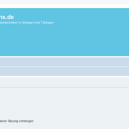
hs.de
zintechniker in Stuttgart und Tübingen
ieser Sitzung verbergen