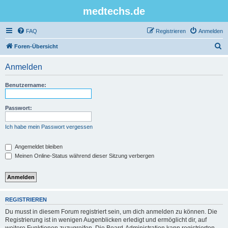
medtechs.de
FAQ
Registrieren
Anmelden
S
Foren-Übersicht
u
Anmelden
c
h
Benutzername:
e
Passwort:
Ich habe mein Passwort vergessen
Angemeldet bleiben
Meinen Online-Status während dieser Sitzung verbergen
REGISTRIEREN
Du musst in diesem Forum registriert sein, um dich anmelden zu können. Die
Registrierung ist in wenigen Augenblicken erledigt und ermöglicht dir, auf
weitere Funktionen zuzugreifen. Die Board-Administration kann registrierten