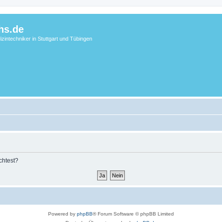
hs.de
zintechniker in Stuttgart und Tübingen
chtest?
Powered by
phpBB
® Forum Software © phpBB Limited