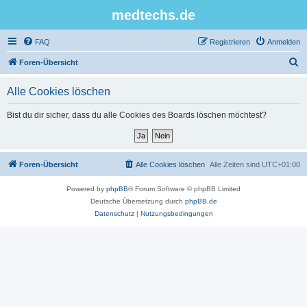
medtechs.de
FAQ
Registrieren
Anmelden
S
Foren-Übersicht
u
Alle Cookies löschen
c
h
Bist du dir sicher, dass du alle Cookies des Boards löschen möchtest?
e
Foren-Übersicht
Alle Cookies löschen
Alle Zeiten sind
UTC+01:00
Powered by
phpBB
® Forum Software © phpBB Limited
Deutsche Übersetzung durch
phpBB.de
Datenschutz
|
Nutzungsbedingungen