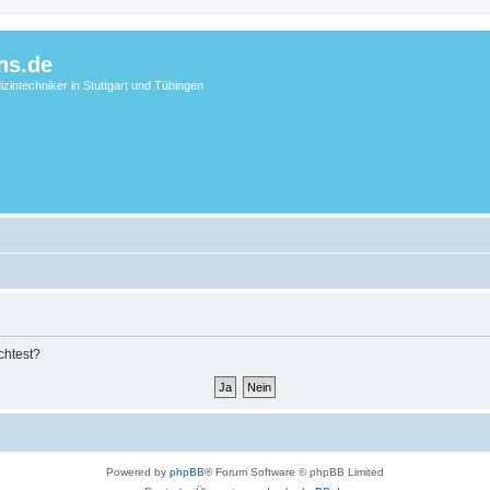
hs.de
zintechniker in Stuttgart und Tübingen
chtest?
Powered by
phpBB
® Forum Software © phpBB Limited