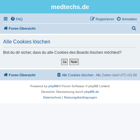
medtechs.de
FAQ
Registrieren
Anmelden
S
Foren-Übersicht
u
Alle Cookies löschen
c
h
Bist du dir sicher, dass du alle Cookies des Boards löschen möchtest?
e
Foren-Übersicht
Alle Cookies löschen
Alle Zeiten sind
UTC+01:00
Powered by
phpBB
® Forum Software © phpBB Limited
Deutsche Übersetzung durch
phpBB.de
Datenschutz
|
Nutzungsbedingungen