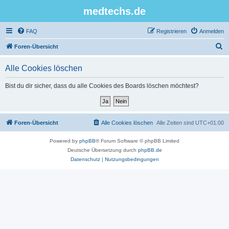
medtechs.de
FAQ
Registrieren
Anmelden
S
Foren-Übersicht
u
Alle Cookies löschen
c
h
Bist du dir sicher, dass du alle Cookies des Boards löschen möchtest?
e
Foren-Übersicht
Alle Cookies löschen
Alle Zeiten sind
UTC+01:00
Powered by
phpBB
® Forum Software © phpBB Limited
Deutsche Übersetzung durch
phpBB.de
Datenschutz
|
Nutzungsbedingungen