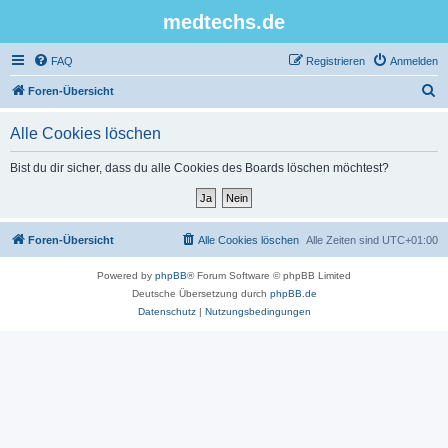
medtechs.de
FAQ
Registrieren
Anmelden
S
Foren-Übersicht
u
Alle Cookies löschen
c
h
Bist du dir sicher, dass du alle Cookies des Boards löschen möchtest?
e
Foren-Übersicht
Alle Cookies löschen
Alle Zeiten sind
UTC+01:00
Powered by
phpBB
® Forum Software © phpBB Limited
Deutsche Übersetzung durch
phpBB.de
Datenschutz
|
Nutzungsbedingungen