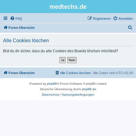
medtechs.de
FAQ
Registrieren
Anmelden
S
Foren-Übersicht
u
Alle Cookies löschen
c
h
Bist du dir sicher, dass du alle Cookies des Boards löschen möchtest?
e
Foren-Übersicht
Alle Cookies löschen
Alle Zeiten sind
UTC+01:00
Powered by
phpBB
® Forum Software © phpBB Limited
Deutsche Übersetzung durch
phpBB.de
Datenschutz
|
Nutzungsbedingungen