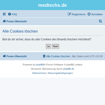
medtechs.de
FAQ
Registrieren
Anmelden
S
Foren-Übersicht
u
Alle Cookies löschen
c
h
Bist du dir sicher, dass du alle Cookies des Boards löschen möchtest?
e
Foren-Übersicht
Alle Cookies löschen
Alle Zeiten sind
UTC+01:00
Powered by
phpBB
® Forum Software © phpBB Limited
Deutsche Übersetzung durch
phpBB.de
Datenschutz
|
Nutzungsbedingungen