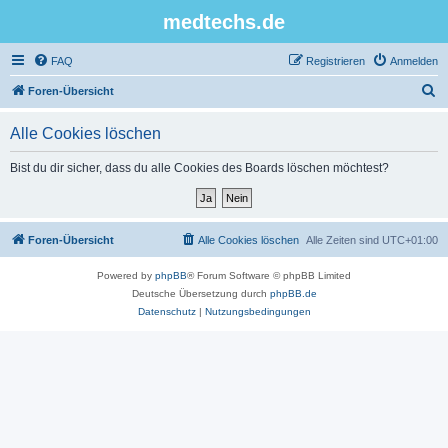
medtechs.de
FAQ
Registrieren
Anmelden
S
Foren-Übersicht
u
Alle Cookies löschen
c
h
Bist du dir sicher, dass du alle Cookies des Boards löschen möchtest?
e
Foren-Übersicht
Alle Cookies löschen
Alle Zeiten sind
UTC+01:00
Powered by
phpBB
® Forum Software © phpBB Limited
Deutsche Übersetzung durch
phpBB.de
Datenschutz
|
Nutzungsbedingungen