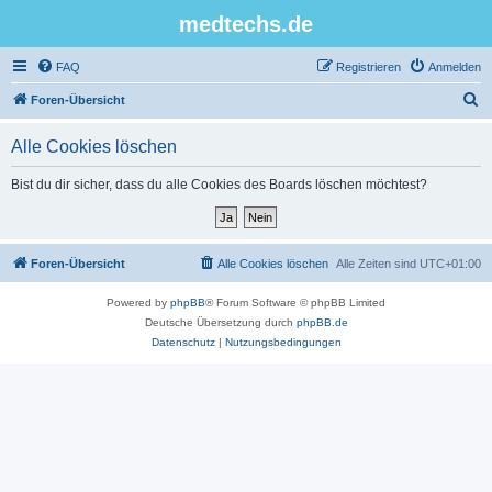
medtechs.de
FAQ
Registrieren
Anmelden
S
Foren-Übersicht
u
Alle Cookies löschen
c
h
Bist du dir sicher, dass du alle Cookies des Boards löschen möchtest?
e
Foren-Übersicht
Alle Cookies löschen
Alle Zeiten sind
UTC+01:00
Powered by
phpBB
® Forum Software © phpBB Limited
Deutsche Übersetzung durch
phpBB.de
Datenschutz
|
Nutzungsbedingungen