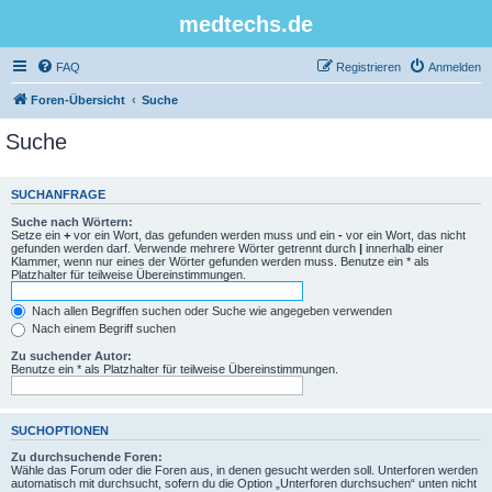
medtechs.de
FAQ
Registrieren
Anmelden
Foren-Übersicht
Suche
Suche
SUCHANFRAGE
Suche nach Wörtern:
Setze ein
+
vor ein Wort, das gefunden werden muss und ein
-
vor ein Wort, das nicht
gefunden werden darf. Verwende mehrere Wörter getrennt durch
|
innerhalb einer
Klammer, wenn nur eines der Wörter gefunden werden muss. Benutze ein * als
Platzhalter für teilweise Übereinstimmungen.
Nach allen Begriffen suchen oder Suche wie angegeben verwenden
Nach einem Begriff suchen
Zu suchender Autor:
Benutze ein * als Platzhalter für teilweise Übereinstimmungen.
SUCHOPTIONEN
Zu durchsuchende Foren:
Wähle das Forum oder die Foren aus, in denen gesucht werden soll. Unterforen werden
automatisch mit durchsucht, sofern du die Option „Unterforen durchsuchen“ unten nicht