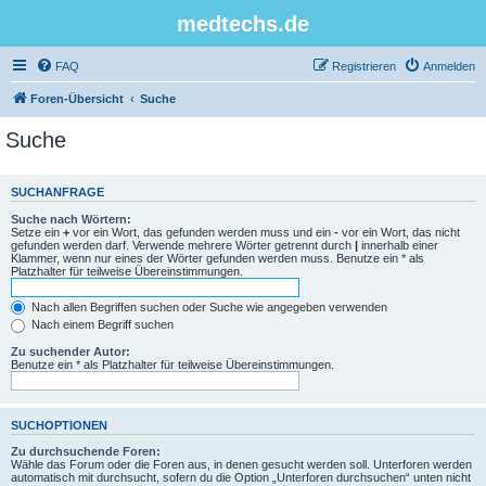
medtechs.de
FAQ
Registrieren
Anmelden
Foren-Übersicht
Suche
Suche
SUCHANFRAGE
Suche nach Wörtern:
Setze ein
+
vor ein Wort, das gefunden werden muss und ein
-
vor ein Wort, das nicht
gefunden werden darf. Verwende mehrere Wörter getrennt durch
|
innerhalb einer
Klammer, wenn nur eines der Wörter gefunden werden muss. Benutze ein * als
Platzhalter für teilweise Übereinstimmungen.
Nach allen Begriffen suchen oder Suche wie angegeben verwenden
Nach einem Begriff suchen
Zu suchender Autor:
Benutze ein * als Platzhalter für teilweise Übereinstimmungen.
SUCHOPTIONEN
Zu durchsuchende Foren:
Wähle das Forum oder die Foren aus, in denen gesucht werden soll. Unterforen werden
automatisch mit durchsucht, sofern du die Option „Unterforen durchsuchen“ unten nicht