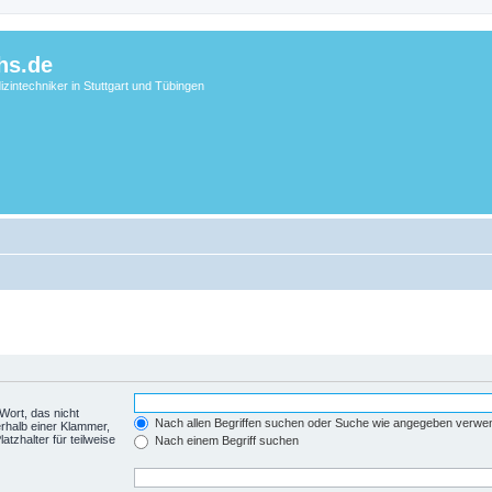
hs.de
zintechniker in Stuttgart und Tübingen
Wort, das nicht
Nach allen Begriffen suchen oder Suche wie angegeben verwe
rhalb einer Klammer,
tzhalter für teilweise
Nach einem Begriff suchen