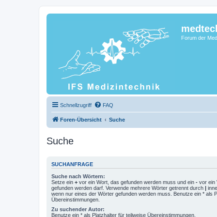
medtec
Forum der Medi
Schnellzugriff
FAQ
Foren-Übersicht
Suche
Suche
SUCHANFRAGE
Suche nach Wörtern:
Setze ein
+
vor ein Wort, das gefunden werden muss und ein
-
vor ein 
gefunden werden darf. Verwende mehrere Wörter getrennt durch
|
inne
wenn nur eines der Wörter gefunden werden muss. Benutze ein * als Pla
Übereinstimmungen.
Zu suchender Autor:
Benutze ein * als Platzhalter für teilweise Übereinstimmungen.