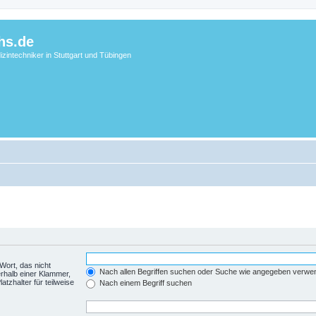
hs.de
zintechniker in Stuttgart und Tübingen
Wort, das nicht
Nach allen Begriffen suchen oder Suche wie angegeben verwe
rhalb einer Klammer,
tzhalter für teilweise
Nach einem Begriff suchen