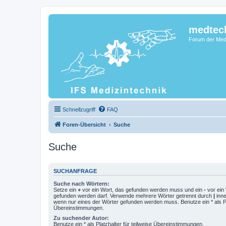
medtec
Forum der Medi
Schnellzugriff
FAQ
Foren-Übersicht
Suche
Suche
SUCHANFRAGE
Suche nach Wörtern:
Setze ein
+
vor ein Wort, das gefunden werden muss und ein
-
vor ein 
gefunden werden darf. Verwende mehrere Wörter getrennt durch
|
inne
wenn nur eines der Wörter gefunden werden muss. Benutze ein * als Pla
Übereinstimmungen.
Zu suchender Autor:
Benutze ein * als Platzhalter für teilweise Übereinstimmungen.