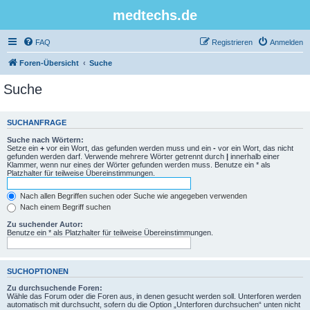
medtechs.de
FAQ
Registrieren
Anmelden
Foren-Übersicht
Suche
Suche
SUCHANFRAGE
Suche nach Wörtern:
Setze ein
+
vor ein Wort, das gefunden werden muss und ein
-
vor ein Wort, das nicht
gefunden werden darf. Verwende mehrere Wörter getrennt durch
|
innerhalb einer
Klammer, wenn nur eines der Wörter gefunden werden muss. Benutze ein * als
Platzhalter für teilweise Übereinstimmungen.
Nach allen Begriffen suchen oder Suche wie angegeben verwenden
Nach einem Begriff suchen
Zu suchender Autor:
Benutze ein * als Platzhalter für teilweise Übereinstimmungen.
SUCHOPTIONEN
Zu durchsuchende Foren:
Wähle das Forum oder die Foren aus, in denen gesucht werden soll. Unterforen werden
automatisch mit durchsucht, sofern du die Option „Unterforen durchsuchen“ unten nicht