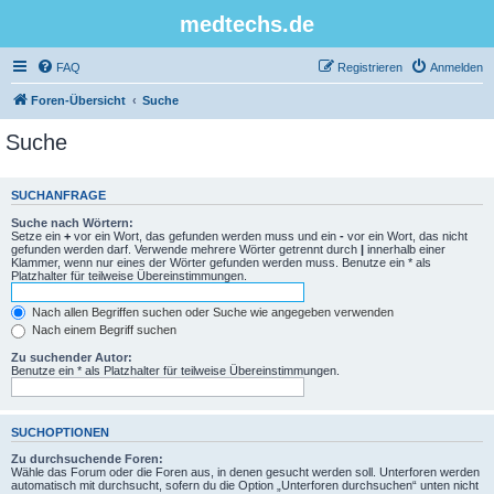
medtechs.de
FAQ
Registrieren
Anmelden
Foren-Übersicht
Suche
Suche
SUCHANFRAGE
Suche nach Wörtern:
Setze ein
+
vor ein Wort, das gefunden werden muss und ein
-
vor ein Wort, das nicht
gefunden werden darf. Verwende mehrere Wörter getrennt durch
|
innerhalb einer
Klammer, wenn nur eines der Wörter gefunden werden muss. Benutze ein * als
Platzhalter für teilweise Übereinstimmungen.
Nach allen Begriffen suchen oder Suche wie angegeben verwenden
Nach einem Begriff suchen
Zu suchender Autor:
Benutze ein * als Platzhalter für teilweise Übereinstimmungen.
SUCHOPTIONEN
Zu durchsuchende Foren:
Wähle das Forum oder die Foren aus, in denen gesucht werden soll. Unterforen werden
automatisch mit durchsucht, sofern du die Option „Unterforen durchsuchen“ unten nicht