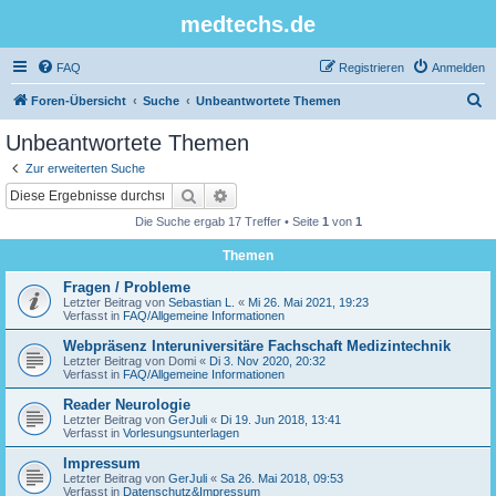
medtechs.de
FAQ
Registrieren
Anmelden
S
Foren-Übersicht
Suche
Unbeantwortete Themen
u
Unbeantwortete Themen
c
Zur erweiterten Suche
h
Suche
Erweiterte Suche
e
Die Suche ergab 17 Treffer • Seite
1
von
1
Themen
Fragen / Probleme
Letzter Beitrag von
Sebastian L.
«
Mi 26. Mai 2021, 19:23
Verfasst in
FAQ/Allgemeine Informationen
Webpräsenz Interuniversitäre Fachschaft Medizintechnik
Letzter Beitrag von
Domi
«
Di 3. Nov 2020, 20:32
Verfasst in
FAQ/Allgemeine Informationen
Reader Neurologie
Letzter Beitrag von
GerJuli
«
Di 19. Jun 2018, 13:41
Verfasst in
Vorlesungsunterlagen
Impressum
Letzter Beitrag von
GerJuli
«
Sa 26. Mai 2018, 09:53
Verfasst in
Datenschutz&Impressum