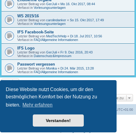
Letzter Beitrag von
GerJuli
«
Mo 16. Okt 2017, 08:44
Verfasst in
Vorlesungsunterlagen
WS 2015/16
Letzter Beitrag von
carolindanker
«
So 15. Okt 2017, 17:49
Verfasst in
Vorlesungsunterlagen
IFS Facebook-Seite
Letzter Beitrag von
MedTechHelp
«
Di 18. Jul 2017, 10:56
Verfasst in
FAQ/Allgemeine Informationen
IFS Logo
Letzter Beitrag von
GerJuli
«
Fr 9. Dez 2016, 20:43
Verfasst in
Datenschutz&Impressum
Passwort vergessen
Letzter Beitrag von
Monika
«
Di 24. Mär 2015, 13:28
Verfasst in
FAQ/Allgemeine Informationen
Die Suche ergab 17 Treffer • Seite
1
von
1
Diese Website nutzt Cookies, um dir den
bestmöglichen Komfort bei der Nutzung zu
Gehe zu
bieten.
Mehr erfahren
Foren-Übersicht
Alle Cookies löschen
Alle Zeiten sind
UTC+01:00
Verstanden!
Powered by
phpBB
® Forum Software © phpBB Limited
Deutsche Übersetzung durch
phpBB.de
Datenschutz
|
Nutzungsbedingungen