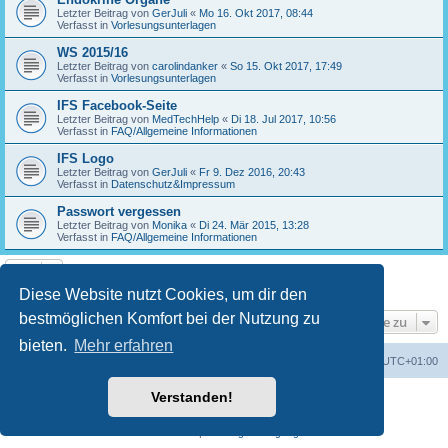
Letzter Beitrag von
GerJuli
«
Mo 16. Okt 2017, 08:44
Verfasst in
Vorlesungsunterlagen
WS 2015/16
Letzter Beitrag von
carolindanker
«
So 15. Okt 2017, 17:49
Verfasst in
Vorlesungsunterlagen
IFS Facebook-Seite
Letzter Beitrag von
MedTechHelp
«
Di 18. Jul 2017, 10:56
Verfasst in
FAQ/Allgemeine Informationen
IFS Logo
Letzter Beitrag von
GerJuli
«
Fr 9. Dez 2016, 20:43
Verfasst in
Datenschutz&Impressum
Passwort vergessen
Letzter Beitrag von
Monika
«
Di 24. Mär 2015, 13:28
Verfasst in
FAQ/Allgemeine Informationen
Die Suche ergab 17 Treffer • Seite
1
von
1
Diese Website nutzt Cookies, um dir den
bestmöglichen Komfort bei der Nutzung zu
Gehe zu
bieten.
Mehr erfahren
Foren-Übersicht
Alle Cookies löschen
Alle Zeiten sind
UTC+01:00
Verstanden!
Powered by
phpBB
® Forum Software © phpBB Limited
Deutsche Übersetzung durch
phpBB.de
Datenschutz
|
Nutzungsbedingungen