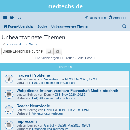
medtechs.de
FAQ
Registrieren
Anmelden
S
Foren-Übersicht
Suche
Unbeantwortete Themen
u
Unbeantwortete Themen
c
Zur erweiterten Suche
h
Suche
Erweiterte Suche
e
Die Suche ergab 17 Treffer • Seite
1
von
1
Themen
Fragen / Probleme
Letzter Beitrag von
Sebastian L.
«
Mi 26. Mai 2021, 19:23
Verfasst in
FAQ/Allgemeine Informationen
Webpräsenz Interuniversitäre Fachschaft Medizintechnik
Letzter Beitrag von
Domi
«
Di 3. Nov 2020, 20:32
Verfasst in
FAQ/Allgemeine Informationen
Reader Neurologie
Letzter Beitrag von
GerJuli
«
Di 19. Jun 2018, 13:41
Verfasst in
Vorlesungsunterlagen
Impressum
Letzter Beitrag von
GerJuli
«
Sa 26. Mai 2018, 09:53
Verfasst in
Datenschutz&Impressum