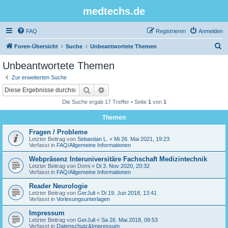
medtechs.de
FAQ
Registrieren
Anmelden
S
Foren-Übersicht
Suche
Unbeantwortete Themen
u
Unbeantwortete Themen
c
Zur erweiterten Suche
h
Suche
Erweiterte Suche
e
Die Suche ergab 17 Treffer • Seite
1
von
1
Themen
Fragen / Probleme
Letzter Beitrag von
Sebastian L.
«
Mi 26. Mai 2021, 19:23
Verfasst in
FAQ/Allgemeine Informationen
Webpräsenz Interuniversitäre Fachschaft Medizintechnik
Letzter Beitrag von
Domi
«
Di 3. Nov 2020, 20:32
Verfasst in
FAQ/Allgemeine Informationen
Reader Neurologie
Letzter Beitrag von
GerJuli
«
Di 19. Jun 2018, 13:41
Verfasst in
Vorlesungsunterlagen
Impressum
Letzter Beitrag von
GerJuli
«
Sa 26. Mai 2018, 09:53
Verfasst in
Datenschutz&Impressum