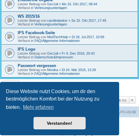
Letzter Beitrag von
GerJuli
«
Mo 16. Okt 2017, 08:44
Verfasst in
Vorlesungsunterlagen
WS 2015/16
Letzter Beitrag von
carolindanker
«
So 15. Okt 2017, 17:49
Verfasst in
Vorlesungsunterlagen
IFS Facebook-Seite
Letzter Beitrag von
MedTechHelp
«
Di 18. Jul 2017, 10:56
Verfasst in
FAQ/Allgemeine Informationen
IFS Logo
Letzter Beitrag von
GerJuli
«
Fr 9. Dez 2016, 20:43
Verfasst in
Datenschutz&Impressum
Passwort vergessen
Letzter Beitrag von
Monika
«
Di 24. Mär 2015, 13:28
Verfasst in
FAQ/Allgemeine Informationen
Die Suche ergab 17 Treffer • Seite
1
von
1
Diese Website nutzt Cookies, um dir den
bestmöglichen Komfort bei der Nutzung zu
Gehe zu
bieten.
Mehr erfahren
Foren-Übersicht
Alle Cookies löschen
Alle Zeiten sind
UTC+01:00
Verstanden!
Powered by
phpBB
® Forum Software © phpBB Limited
Deutsche Übersetzung durch
phpBB.de
Datenschutz
|
Nutzungsbedingungen