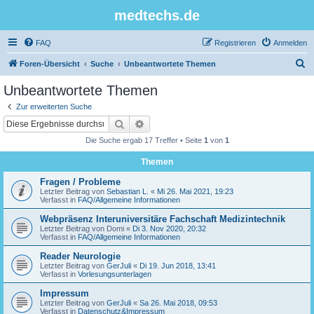
medtechs.de
FAQ
Registrieren
Anmelden
S
Foren-Übersicht
Suche
Unbeantwortete Themen
u
Unbeantwortete Themen
c
Zur erweiterten Suche
h
Suche
Erweiterte Suche
e
Die Suche ergab 17 Treffer • Seite
1
von
1
Themen
Fragen / Probleme
Letzter Beitrag von
Sebastian L.
«
Mi 26. Mai 2021, 19:23
Verfasst in
FAQ/Allgemeine Informationen
Webpräsenz Interuniversitäre Fachschaft Medizintechnik
Letzter Beitrag von
Domi
«
Di 3. Nov 2020, 20:32
Verfasst in
FAQ/Allgemeine Informationen
Reader Neurologie
Letzter Beitrag von
GerJuli
«
Di 19. Jun 2018, 13:41
Verfasst in
Vorlesungsunterlagen
Impressum
Letzter Beitrag von
GerJuli
«
Sa 26. Mai 2018, 09:53
Verfasst in
Datenschutz&Impressum