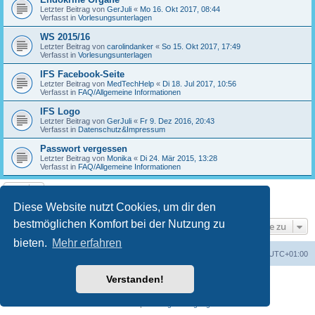
Letzter Beitrag von
GerJuli
«
Mo 16. Okt 2017, 08:44
Verfasst in
Vorlesungsunterlagen
WS 2015/16
Letzter Beitrag von
carolindanker
«
So 15. Okt 2017, 17:49
Verfasst in
Vorlesungsunterlagen
IFS Facebook-Seite
Letzter Beitrag von
MedTechHelp
«
Di 18. Jul 2017, 10:56
Verfasst in
FAQ/Allgemeine Informationen
IFS Logo
Letzter Beitrag von
GerJuli
«
Fr 9. Dez 2016, 20:43
Verfasst in
Datenschutz&Impressum
Passwort vergessen
Letzter Beitrag von
Monika
«
Di 24. Mär 2015, 13:28
Verfasst in
FAQ/Allgemeine Informationen
Die Suche ergab 17 Treffer • Seite
1
von
1
Diese Website nutzt Cookies, um dir den
bestmöglichen Komfort bei der Nutzung zu
Gehe zu
bieten.
Mehr erfahren
Foren-Übersicht
Alle Cookies löschen
Alle Zeiten sind
UTC+01:00
Verstanden!
Powered by
phpBB
® Forum Software © phpBB Limited
Deutsche Übersetzung durch
phpBB.de
Datenschutz
|
Nutzungsbedingungen