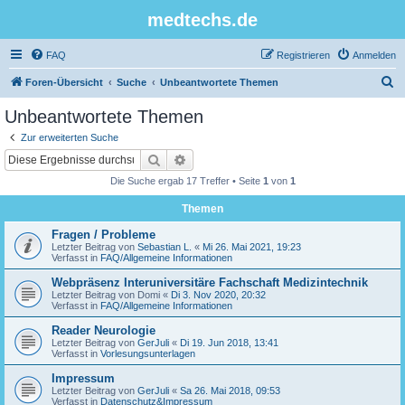
medtechs.de
FAQ
Registrieren
Anmelden
S
Foren-Übersicht
Suche
Unbeantwortete Themen
u
Unbeantwortete Themen
c
Zur erweiterten Suche
h
Suche
Erweiterte Suche
e
Die Suche ergab 17 Treffer • Seite
1
von
1
Themen
Fragen / Probleme
Letzter Beitrag von
Sebastian L.
«
Mi 26. Mai 2021, 19:23
Verfasst in
FAQ/Allgemeine Informationen
Webpräsenz Interuniversitäre Fachschaft Medizintechnik
Letzter Beitrag von
Domi
«
Di 3. Nov 2020, 20:32
Verfasst in
FAQ/Allgemeine Informationen
Reader Neurologie
Letzter Beitrag von
GerJuli
«
Di 19. Jun 2018, 13:41
Verfasst in
Vorlesungsunterlagen
Impressum
Letzter Beitrag von
GerJuli
«
Sa 26. Mai 2018, 09:53
Verfasst in
Datenschutz&Impressum