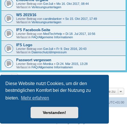
Letzter Beitrag von
GerJuli
«
Mo 16. Okt 2017, 08:44
Verfasst in
Vorlesungsunterlagen
WS 2015/16
Letzter Beitrag von
carolindanker
«
So 15. Okt 2017, 17:49
Verfasst in
Vorlesungsunterlagen
IFS Facebook-Seite
Letzter Beitrag von
MedTechHelp
«
Di 18. Jul 2017, 10:56
Verfasst in
FAQ/Allgemeine Informationen
IFS Logo
Letzter Beitrag von
GerJuli
«
Fr 9. Dez 2016, 20:43
Verfasst in
Datenschutz&Impressum
Passwort vergessen
Letzter Beitrag von
Monika
«
Di 24. Mär 2015, 13:28
Verfasst in
FAQ/Allgemeine Informationen
Die Suche ergab 17 Treffer • Seite
1
von
1
Diese Website nutzt Cookies, um dir den
bestmöglichen Komfort bei der Nutzung zu
Gehe zu
bieten.
Mehr erfahren
Foren-Übersicht
Alle Cookies löschen
Alle Zeiten sind
UTC+01:00
Verstanden!
Powered by
phpBB
® Forum Software © phpBB Limited
Deutsche Übersetzung durch
phpBB.de
Datenschutz
|
Nutzungsbedingungen