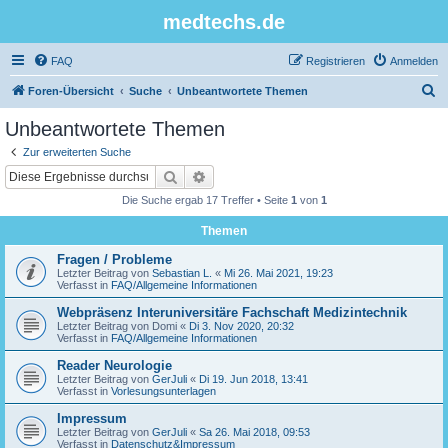
medtechs.de
FAQ
Registrieren
Anmelden
S
Foren-Übersicht
Suche
Unbeantwortete Themen
u
Unbeantwortete Themen
c
Zur erweiterten Suche
h
Suche
Erweiterte Suche
e
Die Suche ergab 17 Treffer • Seite
1
von
1
Themen
Fragen / Probleme
Letzter Beitrag von
Sebastian L.
«
Mi 26. Mai 2021, 19:23
Verfasst in
FAQ/Allgemeine Informationen
Webpräsenz Interuniversitäre Fachschaft Medizintechnik
Letzter Beitrag von
Domi
«
Di 3. Nov 2020, 20:32
Verfasst in
FAQ/Allgemeine Informationen
Reader Neurologie
Letzter Beitrag von
GerJuli
«
Di 19. Jun 2018, 13:41
Verfasst in
Vorlesungsunterlagen
Impressum
Letzter Beitrag von
GerJuli
«
Sa 26. Mai 2018, 09:53
Verfasst in
Datenschutz&Impressum