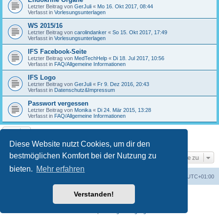
Letzter Beitrag von
GerJuli
«
Mo 16. Okt 2017, 08:44
Verfasst in
Vorlesungsunterlagen
WS 2015/16
Letzter Beitrag von
carolindanker
«
So 15. Okt 2017, 17:49
Verfasst in
Vorlesungsunterlagen
IFS Facebook-Seite
Letzter Beitrag von
MedTechHelp
«
Di 18. Jul 2017, 10:56
Verfasst in
FAQ/Allgemeine Informationen
IFS Logo
Letzter Beitrag von
GerJuli
«
Fr 9. Dez 2016, 20:43
Verfasst in
Datenschutz&Impressum
Passwort vergessen
Letzter Beitrag von
Monika
«
Di 24. Mär 2015, 13:28
Verfasst in
FAQ/Allgemeine Informationen
Die Suche ergab 17 Treffer • Seite
1
von
1
Diese Website nutzt Cookies, um dir den
bestmöglichen Komfort bei der Nutzung zu
Gehe zu
bieten.
Mehr erfahren
Foren-Übersicht
Alle Cookies löschen
Alle Zeiten sind
UTC+01:00
Verstanden!
Powered by
phpBB
® Forum Software © phpBB Limited
Deutsche Übersetzung durch
phpBB.de
Datenschutz
|
Nutzungsbedingungen