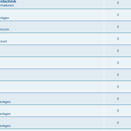
intechnik
0
ormationen
0
rlagen
0
ressum
0
essum
0
0
0
0
0
erlagen
0
erlagen
0
erlagen