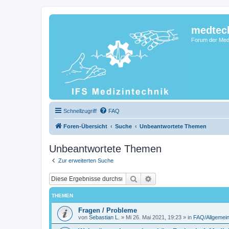
medtec
Forum der Medi
Schnellzugriff
FAQ
Foren-Übersicht
Suche
Unbeantwortete Themen
Unbeantwortete Themen
Zur erweiterten Suche
Suche
Erweiterte Suche
THEMEN
Fragen / Probleme
von
Sebastian L.
»
Mi 26. Mai 2021, 19:23
» in
FAQ/Allgemein