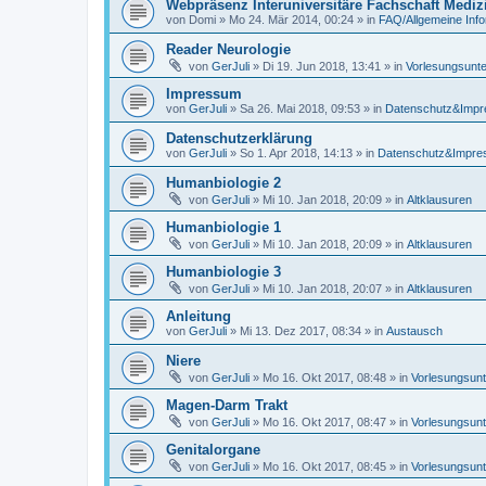
Webpräsenz Interuniversitäre Fachschaft Mediz
von
Domi
»
Mo 24. Mär 2014, 00:24
» in
FAQ/Allgemeine Inf
Reader Neurologie
von
GerJuli
»
Di 19. Jun 2018, 13:41
» in
Vorlesungsunte
Impressum
von
GerJuli
»
Sa 26. Mai 2018, 09:53
» in
Datenschutz&Imp
Datenschutzerklärung
von
GerJuli
»
So 1. Apr 2018, 14:13
» in
Datenschutz&Impr
Humanbiologie 2
von
GerJuli
»
Mi 10. Jan 2018, 20:09
» in
Altklausuren
Humanbiologie 1
von
GerJuli
»
Mi 10. Jan 2018, 20:09
» in
Altklausuren
Humanbiologie 3
von
GerJuli
»
Mi 10. Jan 2018, 20:07
» in
Altklausuren
Anleitung
von
GerJuli
»
Mi 13. Dez 2017, 08:34
» in
Austausch
Niere
von
GerJuli
»
Mo 16. Okt 2017, 08:48
» in
Vorlesungsunt
Magen-Darm Trakt
von
GerJuli
»
Mo 16. Okt 2017, 08:47
» in
Vorlesungsunt
Genitalorgane
von
GerJuli
»
Mo 16. Okt 2017, 08:45
» in
Vorlesungsunt