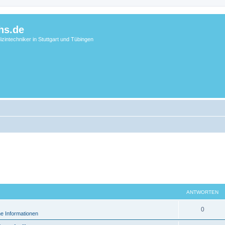
hs.de
zintechniker in Stuttgart und Tübingen
ANTWORTEN
0
e Informationen