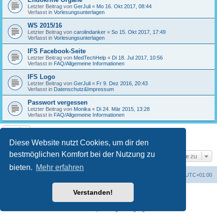
Letzter Beitrag von
GerJuli
«
Mo 16. Okt 2017, 08:44
Verfasst in
Vorlesungsunterlagen
WS 2015/16
Letzter Beitrag von
carolindanker
«
So 15. Okt 2017, 17:49
Verfasst in
Vorlesungsunterlagen
IFS Facebook-Seite
Letzter Beitrag von
MedTechHelp
«
Di 18. Jul 2017, 10:56
Verfasst in
FAQ/Allgemeine Informationen
IFS Logo
Letzter Beitrag von
GerJuli
«
Fr 9. Dez 2016, 20:43
Verfasst in
Datenschutz&Impressum
Passwort vergessen
Letzter Beitrag von
Monika
«
Di 24. Mär 2015, 13:28
Verfasst in
FAQ/Allgemeine Informationen
Die Suche ergab 17 Treffer • Seite
1
von
1
Diese Website nutzt Cookies, um dir den
bestmöglichen Komfort bei der Nutzung zu
Gehe zu
bieten.
Mehr erfahren
Foren-Übersicht
Alle Cookies löschen
Alle Zeiten sind
UTC+01:00
Verstanden!
Powered by
phpBB
® Forum Software © phpBB Limited
Deutsche Übersetzung durch
phpBB.de
Datenschutz
|
Nutzungsbedingungen