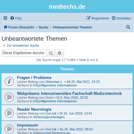
medtechs.de
FAQ
Registrieren
Anmelden
S
Foren-Übersicht
Suche
Unbeantwortete Themen
u
Unbeantwortete Themen
c
Zur erweiterten Suche
h
Suche
Erweiterte Suche
e
Die Suche ergab 17 Treffer • Seite
1
von
1
Themen
Fragen / Probleme
Letzter Beitrag von
Sebastian L.
«
Mi 26. Mai 2021, 19:23
Verfasst in
FAQ/Allgemeine Informationen
Webpräsenz Interuniversitäre Fachschaft Medizintechnik
Letzter Beitrag von
Domi
«
Di 3. Nov 2020, 20:32
Verfasst in
FAQ/Allgemeine Informationen
Reader Neurologie
Letzter Beitrag von
GerJuli
«
Di 19. Jun 2018, 13:41
Verfasst in
Vorlesungsunterlagen
Impressum
Letzter Beitrag von
GerJuli
«
Sa 26. Mai 2018, 09:53
Verfasst in
Datenschutz&Impressum