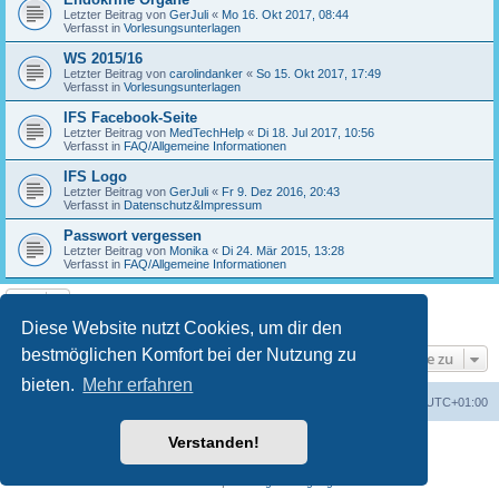
Letzter Beitrag von
GerJuli
«
Mo 16. Okt 2017, 08:44
Verfasst in
Vorlesungsunterlagen
WS 2015/16
Letzter Beitrag von
carolindanker
«
So 15. Okt 2017, 17:49
Verfasst in
Vorlesungsunterlagen
IFS Facebook-Seite
Letzter Beitrag von
MedTechHelp
«
Di 18. Jul 2017, 10:56
Verfasst in
FAQ/Allgemeine Informationen
IFS Logo
Letzter Beitrag von
GerJuli
«
Fr 9. Dez 2016, 20:43
Verfasst in
Datenschutz&Impressum
Passwort vergessen
Letzter Beitrag von
Monika
«
Di 24. Mär 2015, 13:28
Verfasst in
FAQ/Allgemeine Informationen
Die Suche ergab 17 Treffer • Seite
1
von
1
Diese Website nutzt Cookies, um dir den
bestmöglichen Komfort bei der Nutzung zu
Gehe zu
bieten.
Mehr erfahren
Foren-Übersicht
Alle Cookies löschen
Alle Zeiten sind
UTC+01:00
Verstanden!
Powered by
phpBB
® Forum Software © phpBB Limited
Deutsche Übersetzung durch
phpBB.de
Datenschutz
|
Nutzungsbedingungen