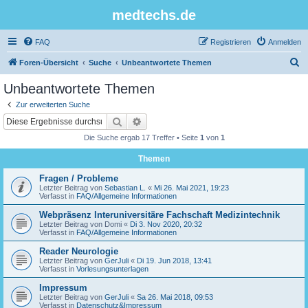
medtechs.de
FAQ
Registrieren
Anmelden
S
Foren-Übersicht
Suche
Unbeantwortete Themen
u
Unbeantwortete Themen
c
Zur erweiterten Suche
h
Suche
Erweiterte Suche
e
Die Suche ergab 17 Treffer • Seite
1
von
1
Themen
Fragen / Probleme
Letzter Beitrag von
Sebastian L.
«
Mi 26. Mai 2021, 19:23
Verfasst in
FAQ/Allgemeine Informationen
Webpräsenz Interuniversitäre Fachschaft Medizintechnik
Letzter Beitrag von
Domi
«
Di 3. Nov 2020, 20:32
Verfasst in
FAQ/Allgemeine Informationen
Reader Neurologie
Letzter Beitrag von
GerJuli
«
Di 19. Jun 2018, 13:41
Verfasst in
Vorlesungsunterlagen
Impressum
Letzter Beitrag von
GerJuli
«
Sa 26. Mai 2018, 09:53
Verfasst in
Datenschutz&Impressum