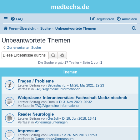
medtechs.de
FAQ
Registrieren
Anmelden
S
Foren-Übersicht
Suche
Unbeantwortete Themen
u
Unbeantwortete Themen
c
Zur erweiterten Suche
h
Suche
Erweiterte Suche
e
Die Suche ergab 17 Treffer • Seite
1
von
1
Themen
Fragen / Probleme
Letzter Beitrag von
Sebastian L.
«
Mi 26. Mai 2021, 19:23
Verfasst in
FAQ/Allgemeine Informationen
Webpräsenz Interuniversitäre Fachschaft Medizintechnik
Letzter Beitrag von
Domi
«
Di 3. Nov 2020, 20:32
Verfasst in
FAQ/Allgemeine Informationen
Reader Neurologie
Letzter Beitrag von
GerJuli
«
Di 19. Jun 2018, 13:41
Verfasst in
Vorlesungsunterlagen
Impressum
Letzter Beitrag von
GerJuli
«
Sa 26. Mai 2018, 09:53
Verfasst in
Datenschutz&Impressum