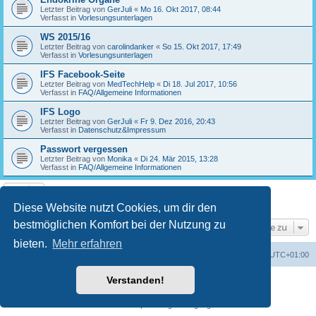
Letzter Beitrag von
GerJuli
«
Mo 16. Okt 2017, 08:44
Verfasst in
Vorlesungsunterlagen
WS 2015/16
Letzter Beitrag von
carolindanker
«
So 15. Okt 2017, 17:49
Verfasst in
Vorlesungsunterlagen
IFS Facebook-Seite
Letzter Beitrag von
MedTechHelp
«
Di 18. Jul 2017, 10:56
Verfasst in
FAQ/Allgemeine Informationen
IFS Logo
Letzter Beitrag von
GerJuli
«
Fr 9. Dez 2016, 20:43
Verfasst in
Datenschutz&Impressum
Passwort vergessen
Letzter Beitrag von
Monika
«
Di 24. Mär 2015, 13:28
Verfasst in
FAQ/Allgemeine Informationen
Die Suche ergab 17 Treffer • Seite
1
von
1
Diese Website nutzt Cookies, um dir den
bestmöglichen Komfort bei der Nutzung zu
Gehe zu
bieten.
Mehr erfahren
Foren-Übersicht
Alle Cookies löschen
Alle Zeiten sind
UTC+01:00
Verstanden!
Powered by
phpBB
® Forum Software © phpBB Limited
Deutsche Übersetzung durch
phpBB.de
Datenschutz
|
Nutzungsbedingungen