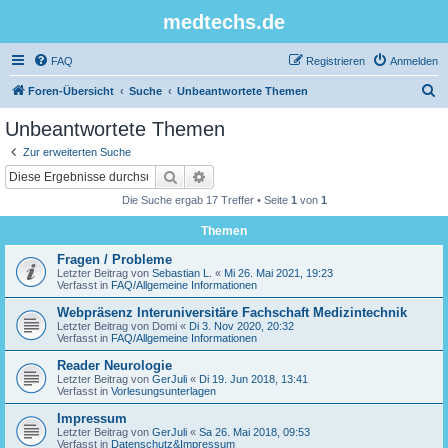
medtechs.de
FAQ
Registrieren
Anmelden
S
Foren-Übersicht
Suche
Unbeantwortete Themen
u
Unbeantwortete Themen
c
Zur erweiterten Suche
h
Suche
Erweiterte Suche
e
Die Suche ergab 17 Treffer • Seite
1
von
1
Themen
Fragen / Probleme
Letzter Beitrag von
Sebastian L.
«
Mi 26. Mai 2021, 19:23
Verfasst in
FAQ/Allgemeine Informationen
Webpräsenz Interuniversitäre Fachschaft Medizintechnik
Letzter Beitrag von
Domi
«
Di 3. Nov 2020, 20:32
Verfasst in
FAQ/Allgemeine Informationen
Reader Neurologie
Letzter Beitrag von
GerJuli
«
Di 19. Jun 2018, 13:41
Verfasst in
Vorlesungsunterlagen
Impressum
Letzter Beitrag von
GerJuli
«
Sa 26. Mai 2018, 09:53
Verfasst in
Datenschutz&Impressum