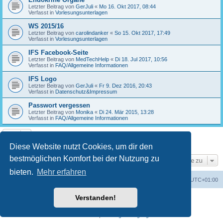
Letzter Beitrag von
GerJuli
«
Mo 16. Okt 2017, 08:44
Verfasst in
Vorlesungsunterlagen
WS 2015/16
Letzter Beitrag von
carolindanker
«
So 15. Okt 2017, 17:49
Verfasst in
Vorlesungsunterlagen
IFS Facebook-Seite
Letzter Beitrag von
MedTechHelp
«
Di 18. Jul 2017, 10:56
Verfasst in
FAQ/Allgemeine Informationen
IFS Logo
Letzter Beitrag von
GerJuli
«
Fr 9. Dez 2016, 20:43
Verfasst in
Datenschutz&Impressum
Passwort vergessen
Letzter Beitrag von
Monika
«
Di 24. Mär 2015, 13:28
Verfasst in
FAQ/Allgemeine Informationen
Die Suche ergab 17 Treffer • Seite
1
von
1
Diese Website nutzt Cookies, um dir den
bestmöglichen Komfort bei der Nutzung zu
Gehe zu
bieten.
Mehr erfahren
Foren-Übersicht
Alle Cookies löschen
Alle Zeiten sind
UTC+01:00
Verstanden!
Powered by
phpBB
® Forum Software © phpBB Limited
Deutsche Übersetzung durch
phpBB.de
Datenschutz
|
Nutzungsbedingungen