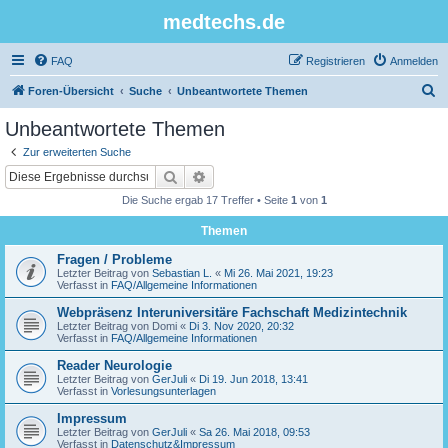
medtechs.de
FAQ
Registrieren
Anmelden
S
Foren-Übersicht
Suche
Unbeantwortete Themen
u
Unbeantwortete Themen
c
Zur erweiterten Suche
h
Suche
Erweiterte Suche
e
Die Suche ergab 17 Treffer • Seite
1
von
1
Themen
Fragen / Probleme
Letzter Beitrag von
Sebastian L.
«
Mi 26. Mai 2021, 19:23
Verfasst in
FAQ/Allgemeine Informationen
Webpräsenz Interuniversitäre Fachschaft Medizintechnik
Letzter Beitrag von
Domi
«
Di 3. Nov 2020, 20:32
Verfasst in
FAQ/Allgemeine Informationen
Reader Neurologie
Letzter Beitrag von
GerJuli
«
Di 19. Jun 2018, 13:41
Verfasst in
Vorlesungsunterlagen
Impressum
Letzter Beitrag von
GerJuli
«
Sa 26. Mai 2018, 09:53
Verfasst in
Datenschutz&Impressum