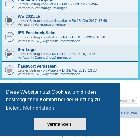
Letzter Beitrag von
GerJuli
«
Mo 16. Okt 2017, 08:44
Verfasst in
Vorlesungsunterlagen
WS 2015/16
Letzter Beitrag von
carolindanker
«
So 15. Okt 2017, 17:49
Verfasst in
Vorlesungsunterlagen
IFS Facebook-Seite
Letzter Beitrag von
MedTechHelp
«
Di 18. Jul 2017, 10:56
Verfasst in
FAQ/Allgemeine Informationen
IFS Logo
Letzter Beitrag von
GerJuli
«
Fr 9. Dez 2016, 20:43
Verfasst in
Datenschutz&Impressum
Passwort vergessen
Letzter Beitrag von
Monika
«
Di 24. Mär 2015, 13:28
Verfasst in
FAQ/Allgemeine Informationen
Die Suche ergab 17 Treffer • Seite
1
von
1
Diese Website nutzt Cookies, um dir den
bestmöglichen Komfort bei der Nutzung zu
Gehe zu
bieten.
Mehr erfahren
Foren-Übersicht
Alle Cookies löschen
Alle Zeiten sind
UTC+01:00
Verstanden!
Powered by
phpBB
® Forum Software © phpBB Limited
Deutsche Übersetzung durch
phpBB.de
Datenschutz
|
Nutzungsbedingungen