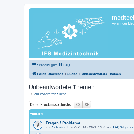
medtec
Forum der Medi
Schnellzugriff
FAQ
Foren-Übersicht
Suche
Unbeantwortete Themen
Unbeantwortete Themen
Zur erweiterten Suche
Suche
Erweiterte Suche
THEMEN
Fragen / Probleme
von
Sebastian L.
»
Mi 26. Mai 2021, 19:23
» in
FAQ/Allgemein