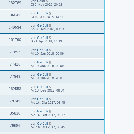
von
Domi
162769
Di 3. Nov 2020, 20:32
von
GerJuli
86042
Di 19. Jun 2018, 13:41
von
GerJuli
249534
Sa 26. Mai 2018, 09:53
von
GerJuli
161790
So 1. Apr 2018, 14:13
von
GerJuli
77692
Mi 10. Jan 2018, 20:09
von
GerJuli
77426
Mi 10. Jan 2018, 20:09
von
GerJuli
77843
Mi 10. Jan 2018, 20:07
von
GerJuli
162553
Mi 13. Dez 2017, 08:34
von
GerJuli
79149
Mo 16. Okt 2017, 08:48
von
GerJuli
85830
Mo 16. Okt 2017, 08:47
von
GerJuli
79686
Mo 16. Okt 2017, 08:45