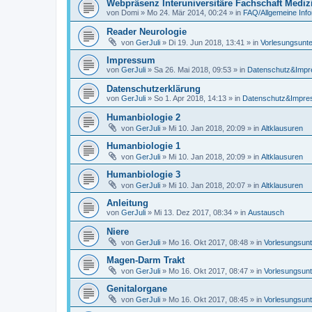
Webpräsenz Interuniversitäre Fachschaft Mediz
von
Domi
»
Mo 24. Mär 2014, 00:24
» in
FAQ/Allgemeine Inf
Reader Neurologie
von
GerJuli
»
Di 19. Jun 2018, 13:41
» in
Vorlesungsunte
Impressum
von
GerJuli
»
Sa 26. Mai 2018, 09:53
» in
Datenschutz&Imp
Datenschutzerklärung
von
GerJuli
»
So 1. Apr 2018, 14:13
» in
Datenschutz&Impr
Humanbiologie 2
von
GerJuli
»
Mi 10. Jan 2018, 20:09
» in
Altklausuren
Humanbiologie 1
von
GerJuli
»
Mi 10. Jan 2018, 20:09
» in
Altklausuren
Humanbiologie 3
von
GerJuli
»
Mi 10. Jan 2018, 20:07
» in
Altklausuren
Anleitung
von
GerJuli
»
Mi 13. Dez 2017, 08:34
» in
Austausch
Niere
von
GerJuli
»
Mo 16. Okt 2017, 08:48
» in
Vorlesungsunt
Magen-Darm Trakt
von
GerJuli
»
Mo 16. Okt 2017, 08:47
» in
Vorlesungsunt
Genitalorgane
von
GerJuli
»
Mo 16. Okt 2017, 08:45
» in
Vorlesungsunt