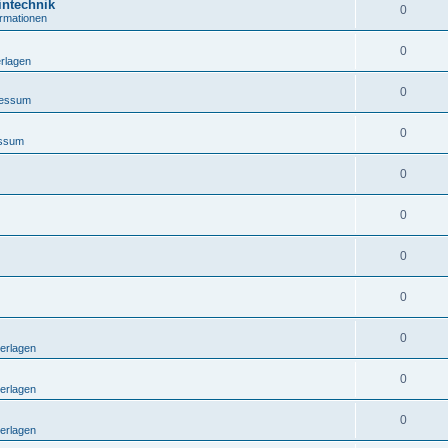
intechnik
0
ormationen
0
rlagen
0
ressum
0
essum
0
0
0
0
0
erlagen
0
erlagen
0
erlagen