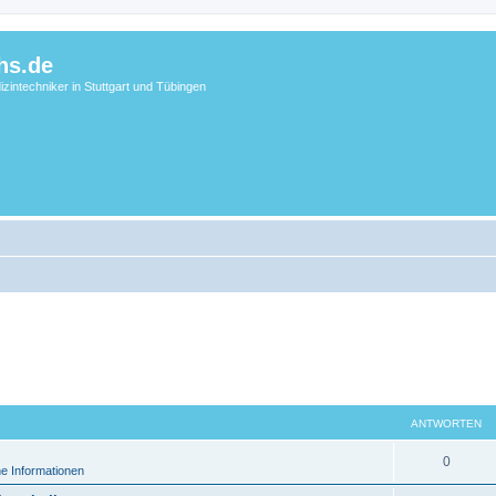
hs.de
zintechniker in Stuttgart und Tübingen
ANTWORTEN
0
e Informationen