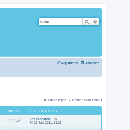
Suche
Erweiterte Suche
Registrieren
Anmelden
Die Suche ergab 17 Treffer • Seite
1
von
1
ZUGRIFFE
LETZTER BEITRAG
von
Sebastian L.
222345
Mi 26. Mai 2021, 19:23