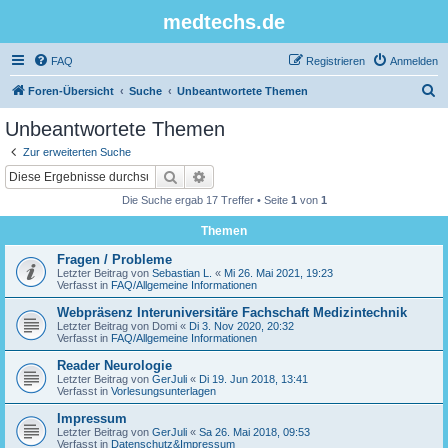
medtechs.de
FAQ
Registrieren
Anmelden
S
Foren-Übersicht
Suche
Unbeantwortete Themen
u
Unbeantwortete Themen
c
Zur erweiterten Suche
h
Suche
Erweiterte Suche
e
Die Suche ergab 17 Treffer • Seite
1
von
1
Themen
Fragen / Probleme
Letzter Beitrag von
Sebastian L.
«
Mi 26. Mai 2021, 19:23
Verfasst in
FAQ/Allgemeine Informationen
Webpräsenz Interuniversitäre Fachschaft Medizintechnik
Letzter Beitrag von
Domi
«
Di 3. Nov 2020, 20:32
Verfasst in
FAQ/Allgemeine Informationen
Reader Neurologie
Letzter Beitrag von
GerJuli
«
Di 19. Jun 2018, 13:41
Verfasst in
Vorlesungsunterlagen
Impressum
Letzter Beitrag von
GerJuli
«
Sa 26. Mai 2018, 09:53
Verfasst in
Datenschutz&Impressum