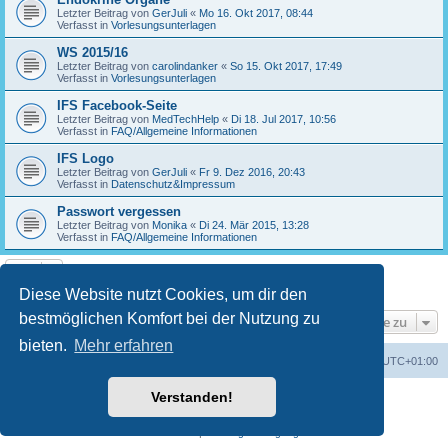
Letzter Beitrag von
GerJuli
«
Mo 16. Okt 2017, 08:44
Verfasst in
Vorlesungsunterlagen
WS 2015/16
Letzter Beitrag von
carolindanker
«
So 15. Okt 2017, 17:49
Verfasst in
Vorlesungsunterlagen
IFS Facebook-Seite
Letzter Beitrag von
MedTechHelp
«
Di 18. Jul 2017, 10:56
Verfasst in
FAQ/Allgemeine Informationen
IFS Logo
Letzter Beitrag von
GerJuli
«
Fr 9. Dez 2016, 20:43
Verfasst in
Datenschutz&Impressum
Passwort vergessen
Letzter Beitrag von
Monika
«
Di 24. Mär 2015, 13:28
Verfasst in
FAQ/Allgemeine Informationen
Die Suche ergab 17 Treffer • Seite
1
von
1
Diese Website nutzt Cookies, um dir den
bestmöglichen Komfort bei der Nutzung zu
Gehe zu
bieten.
Mehr erfahren
Foren-Übersicht
Alle Cookies löschen
Alle Zeiten sind
UTC+01:00
Verstanden!
Powered by
phpBB
® Forum Software © phpBB Limited
Deutsche Übersetzung durch
phpBB.de
Datenschutz
|
Nutzungsbedingungen