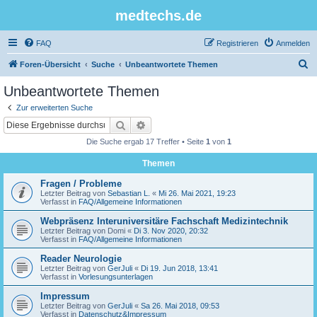
medtechs.de
FAQ
Registrieren
Anmelden
S
Foren-Übersicht
Suche
Unbeantwortete Themen
u
Unbeantwortete Themen
c
Zur erweiterten Suche
h
Suche
Erweiterte Suche
e
Die Suche ergab 17 Treffer • Seite
1
von
1
Themen
Fragen / Probleme
Letzter Beitrag von
Sebastian L.
«
Mi 26. Mai 2021, 19:23
Verfasst in
FAQ/Allgemeine Informationen
Webpräsenz Interuniversitäre Fachschaft Medizintechnik
Letzter Beitrag von
Domi
«
Di 3. Nov 2020, 20:32
Verfasst in
FAQ/Allgemeine Informationen
Reader Neurologie
Letzter Beitrag von
GerJuli
«
Di 19. Jun 2018, 13:41
Verfasst in
Vorlesungsunterlagen
Impressum
Letzter Beitrag von
GerJuli
«
Sa 26. Mai 2018, 09:53
Verfasst in
Datenschutz&Impressum