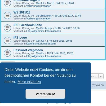
Letzter Beitrag von
GerJuli
«
Mo 16. Okt 2017, 08:44
Verfasst in
Vorlesungsunterlagen
WS 2015/16
Letzter Beitrag von
carolindanker
«
So 15. Okt 2017, 17:49
Verfasst in
Vorlesungsunterlagen
IFS Facebook-Seite
Letzter Beitrag von
MedTechHelp
«
Di 18. Jul 2017, 10:56
Verfasst in
FAQ/Allgemeine Informationen
IFS Logo
Letzter Beitrag von
GerJuli
«
Fr 9. Dez 2016, 20:43
Verfasst in
Datenschutz&Impressum
Passwort vergessen
Letzter Beitrag von
Monika
«
Di 24. Mär 2015, 13:28
Verfasst in
FAQ/Allgemeine Informationen
Die Suche ergab 17 Treffer • Seite
1
von
1
Diese Website nutzt Cookies, um dir den
bestmöglichen Komfort bei der Nutzung zu
Gehe zu
bieten.
Mehr erfahren
Foren-Übersicht
Alle Cookies löschen
Alle Zeiten sind
UTC+01:00
Verstanden!
Powered by
phpBB
® Forum Software © phpBB Limited
Deutsche Übersetzung durch
phpBB.de
Datenschutz
|
Nutzungsbedingungen