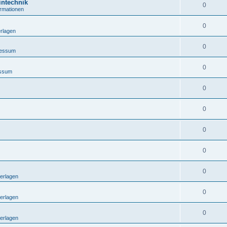
intechnik
0
ormationen
0
rlagen
0
ressum
0
essum
0
0
0
0
0
erlagen
0
erlagen
0
erlagen