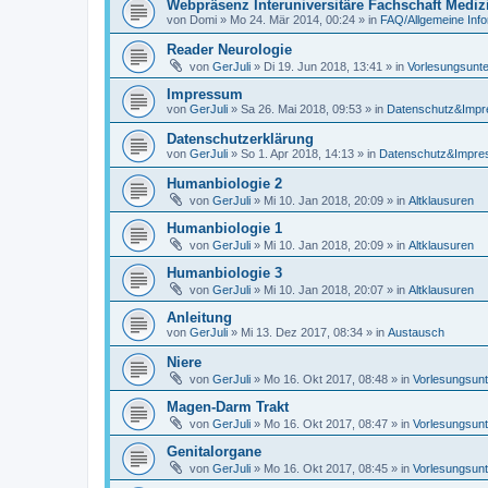
Webpräsenz Interuniversitäre Fachschaft Mediz
von
Domi
»
Mo 24. Mär 2014, 00:24
» in
FAQ/Allgemeine Inf
Reader Neurologie
von
GerJuli
»
Di 19. Jun 2018, 13:41
» in
Vorlesungsunte
Impressum
von
GerJuli
»
Sa 26. Mai 2018, 09:53
» in
Datenschutz&Imp
Datenschutzerklärung
von
GerJuli
»
So 1. Apr 2018, 14:13
» in
Datenschutz&Impr
Humanbiologie 2
von
GerJuli
»
Mi 10. Jan 2018, 20:09
» in
Altklausuren
Humanbiologie 1
von
GerJuli
»
Mi 10. Jan 2018, 20:09
» in
Altklausuren
Humanbiologie 3
von
GerJuli
»
Mi 10. Jan 2018, 20:07
» in
Altklausuren
Anleitung
von
GerJuli
»
Mi 13. Dez 2017, 08:34
» in
Austausch
Niere
von
GerJuli
»
Mo 16. Okt 2017, 08:48
» in
Vorlesungsunt
Magen-Darm Trakt
von
GerJuli
»
Mo 16. Okt 2017, 08:47
» in
Vorlesungsunt
Genitalorgane
von
GerJuli
»
Mo 16. Okt 2017, 08:45
» in
Vorlesungsunt