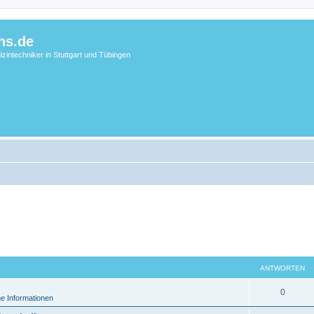
hs.de
zintechniker in Stuttgart und Tübingen
ANTWORTEN
0
e Informationen