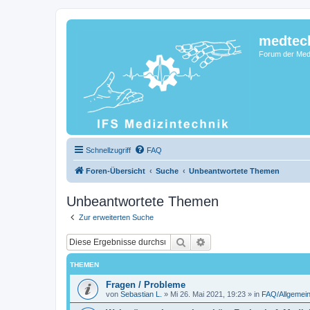
medtec
Forum der Medi
Schnellzugriff
FAQ
Foren-Übersicht
Suche
Unbeantwortete Themen
Unbeantwortete Themen
Zur erweiterten Suche
Suche
Erweiterte Suche
THEMEN
Fragen / Probleme
von
Sebastian L.
»
Mi 26. Mai 2021, 19:23
» in
FAQ/Allgemein