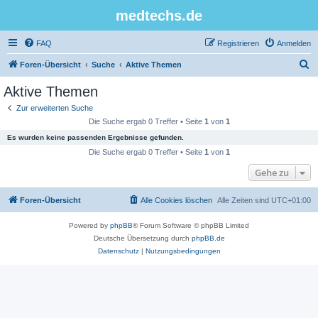
medtechs.de
FAQ
Registrieren
Anmelden
S
Foren-Übersicht
Suche
Aktive Themen
u
Aktive Themen
c
Zur erweiterten Suche
h
Die Suche ergab 0 Treffer • Seite
1
von
1
e
Es wurden keine passenden Ergebnisse gefunden.
Die Suche ergab 0 Treffer • Seite
1
von
1
Gehe zu
Foren-Übersicht
Alle Cookies löschen
Alle Zeiten sind
UTC+01:00
Powered by
phpBB
® Forum Software © phpBB Limited
Deutsche Übersetzung durch
phpBB.de
Datenschutz
|
Nutzungsbedingungen