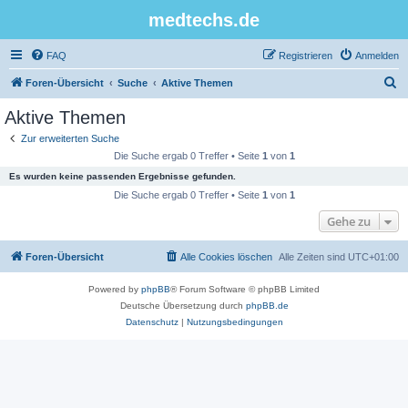
medtechs.de
FAQ
Registrieren
Anmelden
S
Foren-Übersicht
Suche
Aktive Themen
u
Aktive Themen
c
Zur erweiterten Suche
h
Die Suche ergab 0 Treffer • Seite
1
von
1
e
Es wurden keine passenden Ergebnisse gefunden.
Die Suche ergab 0 Treffer • Seite
1
von
1
Gehe zu
Foren-Übersicht
Alle Cookies löschen
Alle Zeiten sind
UTC+01:00
Powered by
phpBB
® Forum Software © phpBB Limited
Deutsche Übersetzung durch
phpBB.de
Datenschutz
|
Nutzungsbedingungen