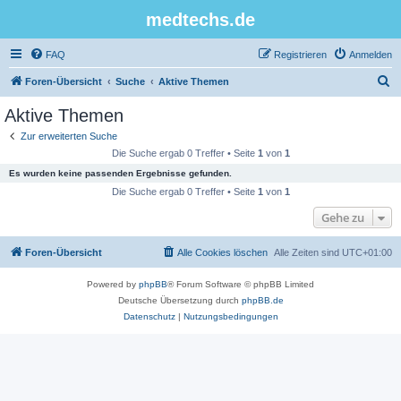
medtechs.de
FAQ
Registrieren
Anmelden
S
Foren-Übersicht
Suche
Aktive Themen
u
Aktive Themen
c
Zur erweiterten Suche
h
Die Suche ergab 0 Treffer • Seite
1
von
1
e
Es wurden keine passenden Ergebnisse gefunden.
Die Suche ergab 0 Treffer • Seite
1
von
1
Gehe zu
Foren-Übersicht
Alle Cookies löschen
Alle Zeiten sind
UTC+01:00
Powered by
phpBB
® Forum Software © phpBB Limited
Deutsche Übersetzung durch
phpBB.de
Datenschutz
|
Nutzungsbedingungen