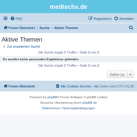
medtechs.de
FAQ
Registrieren
Anmelden
S
Foren-Übersicht
Suche
Aktive Themen
u
Aktive Themen
c
Zur erweiterten Suche
h
Die Suche ergab 0 Treffer • Seite
1
von
1
e
Es wurden keine passenden Ergebnisse gefunden.
Die Suche ergab 0 Treffer • Seite
1
von
1
Gehe zu
Foren-Übersicht
Alle Cookies löschen
Alle Zeiten sind
UTC+01:00
Powered by
phpBB
® Forum Software © phpBB Limited
Deutsche Übersetzung durch
phpBB.de
Datenschutz
|
Nutzungsbedingungen