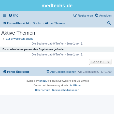
medtechs.de
FAQ
Registrieren
Anmelden
S
Foren-Übersicht
Suche
Aktive Themen
u
Aktive Themen
c
Zur erweiterten Suche
h
Die Suche ergab 0 Treffer • Seite
1
von
1
e
Es wurden keine passenden Ergebnisse gefunden.
Die Suche ergab 0 Treffer • Seite
1
von
1
Gehe zu
Foren-Übersicht
Alle Cookies löschen
Alle Zeiten sind
UTC+01:00
Powered by
phpBB
® Forum Software © phpBB Limited
Deutsche Übersetzung durch
phpBB.de
Datenschutz
|
Nutzungsbedingungen